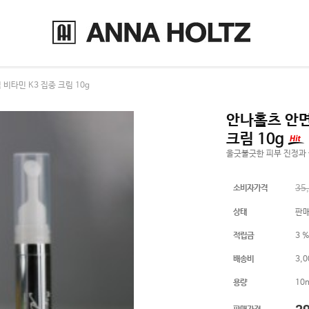
비타민 K3 집중 크림 10g
안나홀츠 안면
크림 10g
울긋불긋한 피부 진정과 
소비자가격
35
상태
판
적립금
3 
배송비
3,
용량
10