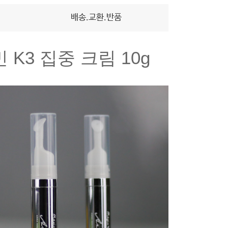
배송.교환.반품
3 집중 크림 10g