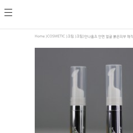
Home
COSMETIC
크림
크림
>
>
>
>안나홀츠 안면 얼굴 붉은피부 매직 