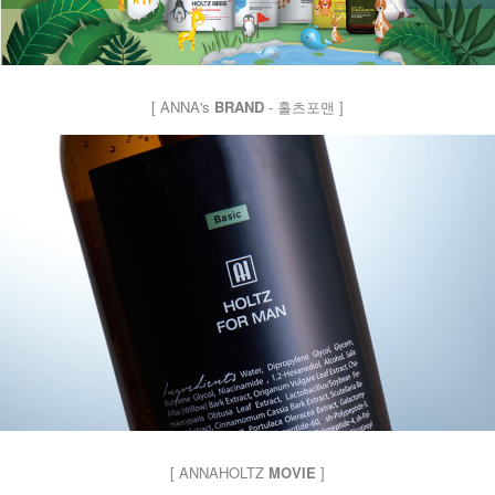
[ ANNA's
BRAND
- 홀츠포맨 ]
[ ANNAHOLTZ
MOVIE
]