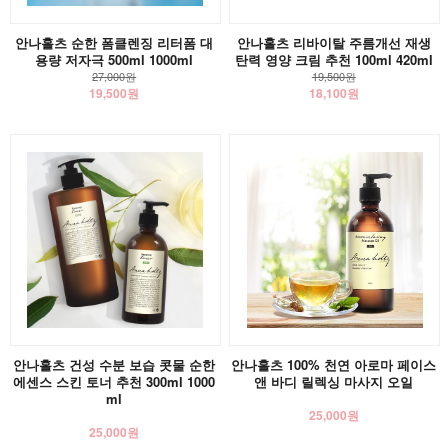
안나홀츠 순한 폼클렌징 리터폼 대
안나홀츠 리바이탈 주름개선 재생
용량 저자극 500ml 1000ml
탄력 영양 크림 추천 100ml 420ml
27,000원
19,500원
19,500원
18,100원
안나홀츠 건성 수분 보습 콧물 순한
안나홀츠 100% 천연 아로마 페이스
에센스 스킨 토너 추천 300ml 1000
앤 바디 릴렉싱 마사지 오일
ml
25,000원
25,000원