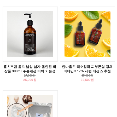
홀츠포맨 옴므 남성 남자 올인원 화
안나홀츠 색소침착 피부톤업 광채
장품 300ml 주름개선 미백 기능성
비타민C 17% 세럼 에센스 추천
27,000원
35,000원
25,000원
32,500원