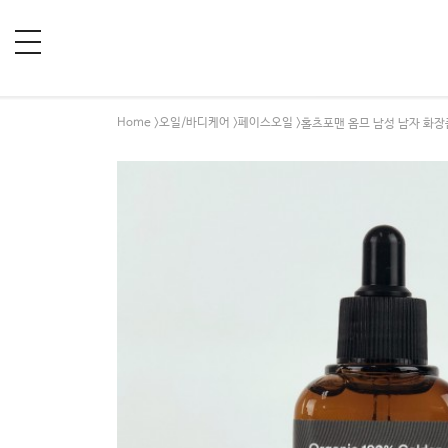
Home
오일/바디케어
페이스오일
>
>
>홀츠포맨 옴므 남성 남자 화장