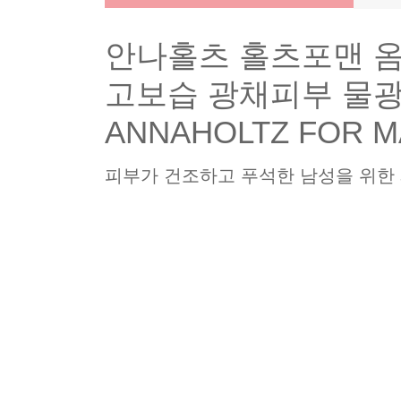
안나홀츠 홀츠포맨 옴
고보습 광채피부 물
ANNAHOLTZ FOR M
피부가 건조하고 푸석한 남성을 위한