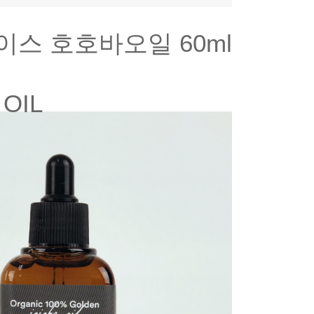
스 호호바오일 60ml
OIL