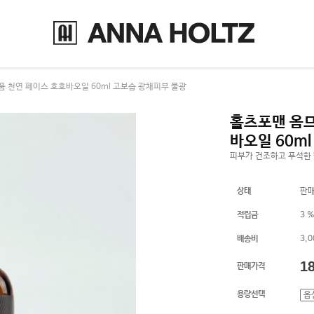
품 천연 페이스 호호바오일 60ml 고보습 광채피부 물광
홀츠포맨 옴므
바오일 60m
피부가 건조하고 푸석한 
상태
판
적립금
3 
배송비
3,
1
판매가격
용량선택