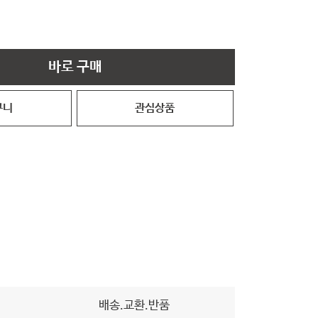
바로 구매
구니
관심상품
배송.교환.반품