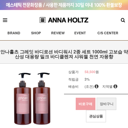
BRAND
SHOP
REVIEW
EVENT
C/S CENTER
안나홀츠 그레잇 바디로션 바디워시 2종 세트 1000ml 고보습 약
산성 대용량 밀크 바디클렌져 샤워젤 천연 자몽향
상품가
58,500
원
적립금
3%
배송비
(조건)
지역별
바로구매
장바구니
관심상품