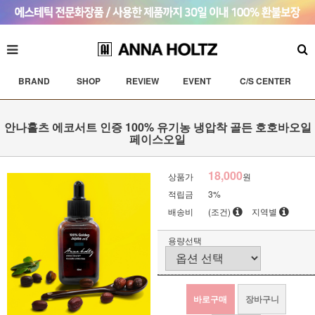
BRAND
SHOP
REVIEW
EVENT
C/S CENTER
안나홀츠 에코서트 인증 100% 유기농 냉압착 골든 호호바오일
페이스오일
18,000
상품가
원
적립금
3%
배송비
(조건)
지역별
용량선택
바로구매
장바구니